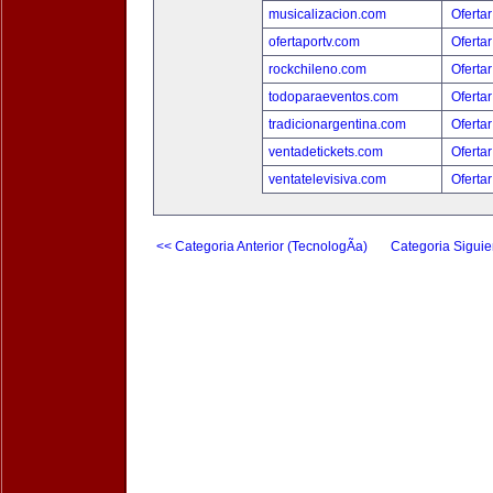
musicalizacion.com
Ofertar
ofertaportv.com
Ofertar
rockchileno.com
Ofertar
todoparaeventos.com
Ofertar
tradicionargentina.com
Ofertar
ventadetickets.com
Ofertar
ventatelevisiva.com
Ofertar
<< Categoria Anterior (TecnologÃ­a)
Categoria Siguie