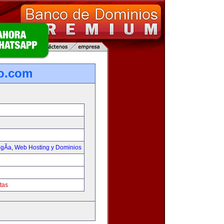
o.com
gÃ­a
,
Web Hosting y Dominios
tas