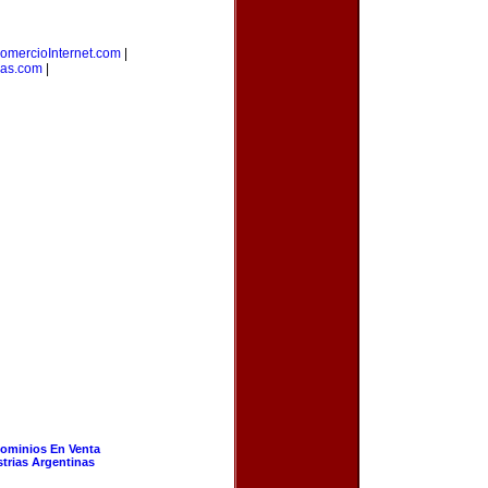
omercioInternet.com
|
as.com
|
ominios En Venta
strias Argentinas