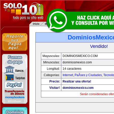
DominiosMexic
Vendido!
Mayusculas:
DOMINIOSMEXICO.COM
Minusculas:
dominiosmexico.com
Longitud:
14 caracteres
Categorias:
Internet
,
PaÃ­ses y Ciudades
,
Tecnolo
Precio:
Realizar una oferta!
Visitar!
dominiosmexico.com
Serán consideradas ofer