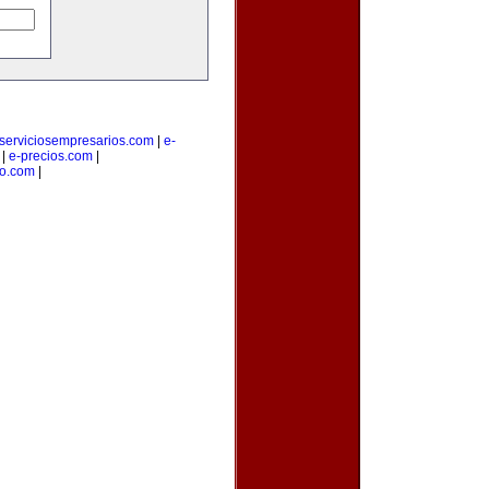
serviciosempresarios.com
|
e-
|
e-precios.com
|
io.com
|