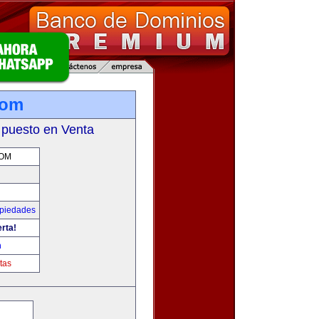
com
 puesto en Venta
COM
opiedades
erta!
m
tas