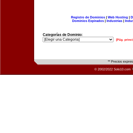
Registro de Dominios
|
Web Hosting
|
D
Dominios Expirados
|
Industrias
|
Indu
Categorías de Dominio:
[Pág. princi
** Precios expre
© 2002/2022 Solo10.com