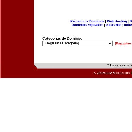
Registro de Dominios
|
Web Hosting
|
D
Dominios Expirados
|
Industrias
|
Indu
Categorías de Dominio:
[Pág. princi
** Precios expre
© 2002/2022 Solo10.com