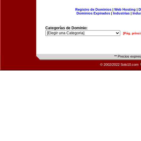
Registro de Dominios
|
Web Hosting
|
D
Dominios Expirados
|
Industrias
|
Indu
Categorías de Dominio:
[Pág. princi
** Precios expre
© 2002/2022 Solo10.com