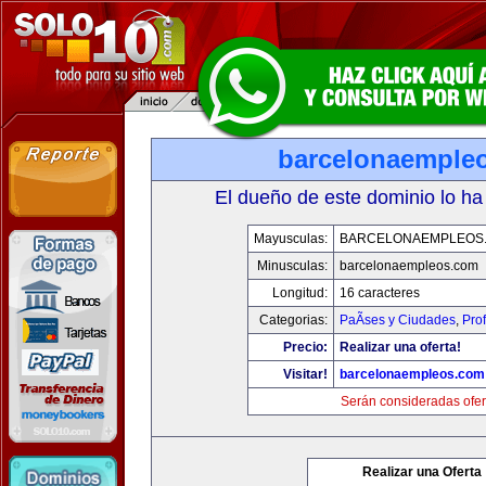
barcelonaemple
El dueño de este dominio lo ha
Mayusculas:
BARCELONAEMPLEOS
Minusculas:
barcelonaempleos.com
Longitud:
16 caracteres
Categorias:
PaÃ­ses y Ciudades
,
Pro
Precio:
Realizar una oferta!
Visitar!
barcelonaempleos.com
Serán consideradas ofer
Realizar una Oferta