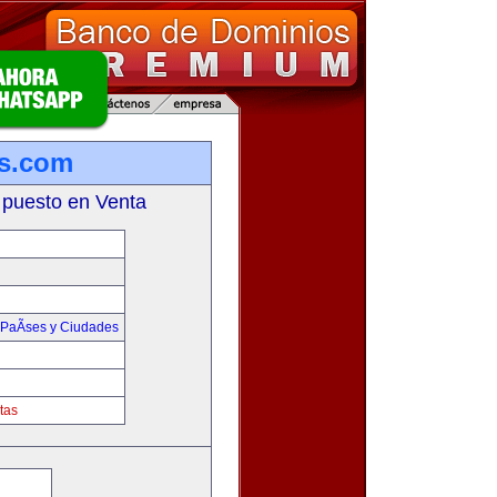
s.com
 puesto en Venta
PaÃ­ses y Ciudades
tas