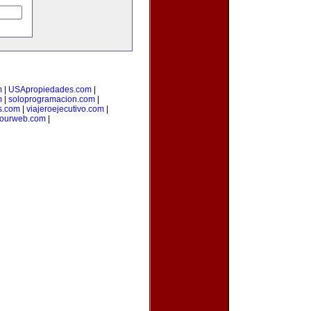
m
|
USApropiedades.com
|
m
|
soloprogramacion.com
|
s.com
|
viajeroejecutivo.com
|
yourweb.com
|