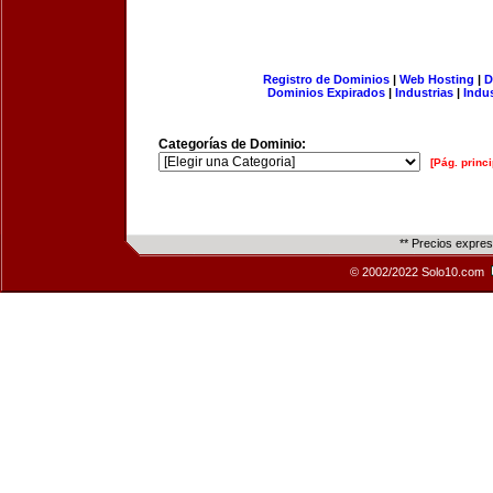
Registro de Dominios
|
Web Hosting
|
D
Dominios Expirados
|
Industrias
|
Indu
Categorías de Dominio:
[Pág. princi
** Precios expre
© 2002/2022 Solo10.com