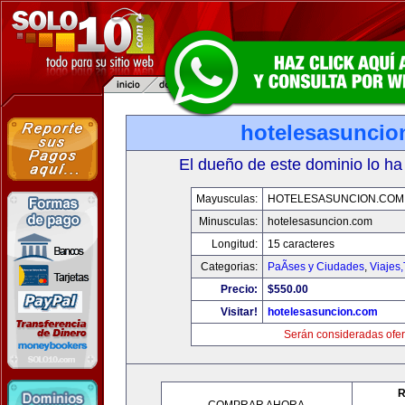
hotelesasuncio
El dueño de este dominio lo ha
Mayusculas:
HOTELESASUNCION.COM
Minusculas:
hotelesasuncion.com
Longitud:
15 caracteres
Categorias:
PaÃ­ses y Ciudades
,
Viajes
Precio:
$550.00
Visitar!
hotelesasuncion.com
Serán consideradas ofer
R