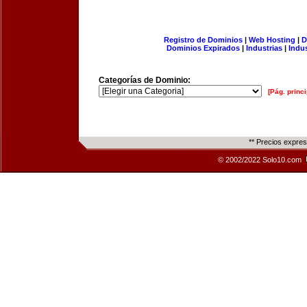
Registro de Dominios
|
Web Hosting
|
D
Dominios Expirados
|
Industrias
|
Indu
Categorías de Dominio:
[Pág. princi
** Precios expre
© 2002/2022 Solo10.com