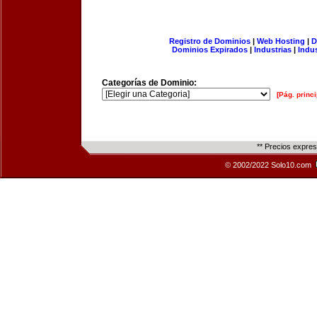
Registro de Dominios
|
Web Hosting
|
D
Dominios Expirados
|
Industrias
|
Indu
Categorías de Dominio:
[Pág. princi
** Precios expre
© 2002/2022 Solo10.com