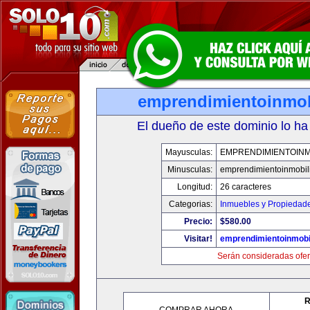
emprendimientoinmob
El dueño de este dominio lo ha
Mayusculas:
EMPRENDIMIENTOINM
Minusculas:
emprendimientoinmobil
Longitud:
26 caracteres
Categorias:
Inmuebles y Propiedad
Precio:
$580.00
Visitar!
emprendimientoinmobi
Serán consideradas ofer
R