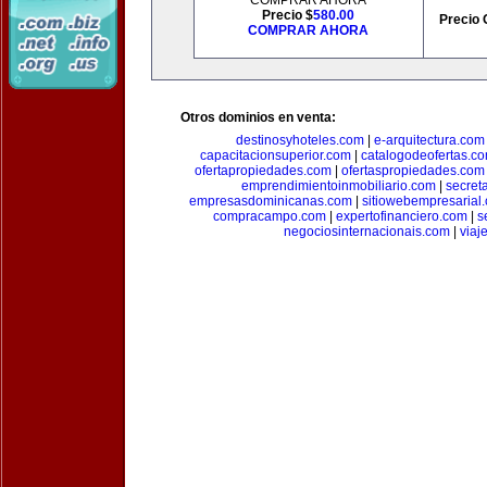
COMPRAR AHORA
Precio $
580.00
Precio 
COMPRAR AHORA
Otros dominios en venta:
destinosyhoteles.com
|
e-arquitectura.com
capacitacionsuperior.com
|
catalogodeofertas.c
ofertapropiedades.com
|
ofertaspropiedades.com
emprendimientoinmobiliario.com
|
secret
empresasdominicanas.com
|
sitiowebempresarial
compracampo.com
|
expertofinanciero.com
|
s
negociosinternacionais.com
|
viaj