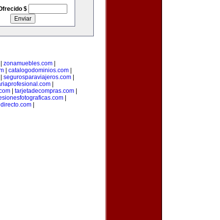
Ofrecido $
|
zonamuebles.com
|
om
|
catalogodominios.com
|
|
segurosparaviajeros.com
|
ariaprofesional.com
|
.com
|
tarjetadecompras.com
|
esionesfotograficas.com
|
edirecto.com
|