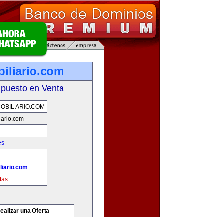
iliario.com
 puesto en Venta
OBILIARIO.COM
iario.com
es
liario.com
tas
ealizar una Oferta