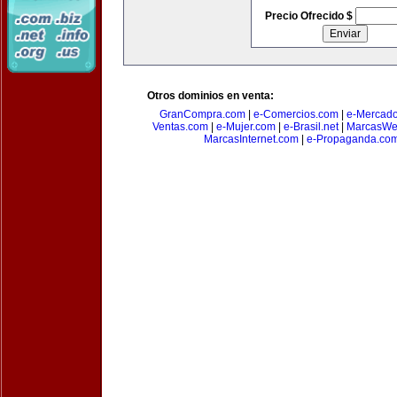
Precio Ofrecido $
Otros dominios en venta:
GranCompra.com
|
e-Comercios.com
|
e-Mercad
Ventas.com
|
e-Mujer.com
|
e-Brasil.net
|
MarcasWe
MarcasInternet.com
|
e-Propaganda.co