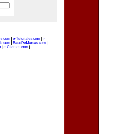
os.com
|
e-Tutoriales.com
|
i-
b.com
|
BaseDeMarcas.com
|
m
|
e-Clientes.com
|