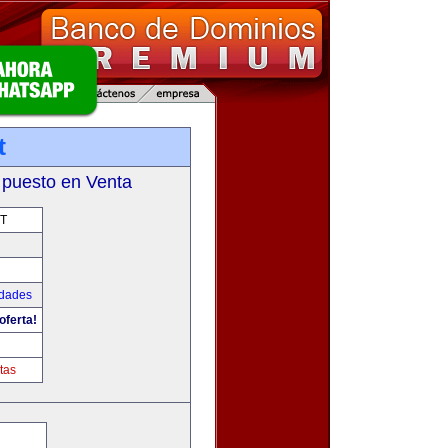
t
 puesto en Venta
T
udades
oferta!
tas