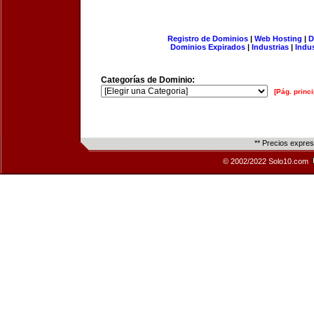
Registro de Dominios
|
Web Hosting
|
D
Dominios Expirados
|
Industrias
|
Indu
Categorías de Dominio:
[Pág. princi
** Precios expre
© 2002/2022 Solo10.com