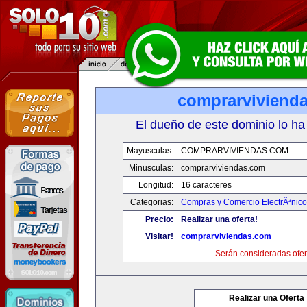
comprarviviend
El dueño de este dominio lo ha
Mayusculas:
COMPRARVIVIENDAS.COM
Minusculas:
comprarviviendas.com
Longitud:
16 caracteres
Categorias:
Compras y Comercio ElectrÃ³nico
Precio:
Realizar una oferta!
Visitar!
comprarviviendas.com
Serán consideradas ofer
Realizar una Oferta