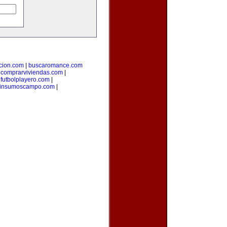
cion.com
|
buscaromance.com
|
comprarviviendas.com
|
|
futbolplayero.com
|
insumoscampo.com
|