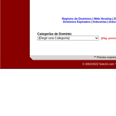
Registro de Dominios
|
Web Hosting
|
D
Dominios Expirados
|
Industrias
|
Indu
Categorías de Dominio:
[Pág. princi
** Precios expre
© 2002/2022 Solo10.com