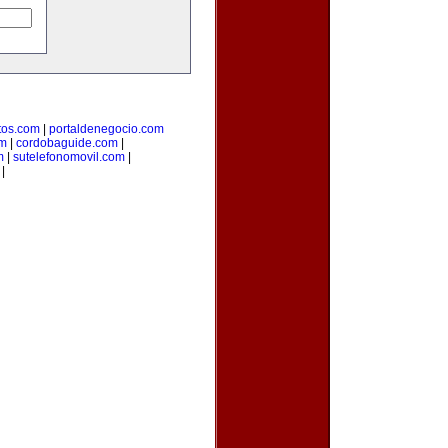
os.com
|
portaldenegocio.com
om
|
cordobaguide.com
|
m
|
sutelefonomovil.com
|
|