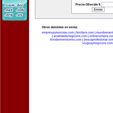
Precio Ofrecido $
Otros dominios en venta:
empresasmorosas.com
|
forofans.com
|
mundoevent
|
analistadenegocios.com
|
onlinecompra.c
forodeinversiones.com
|
pescaprofesional.co
uruguaynegocios.com