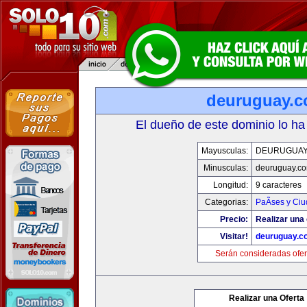
deuruguay.
El dueño de este dominio lo ha
Mayusculas:
DEURUGUAY
Minusculas:
deuruguay.c
Longitud:
9 caracteres
Categorias:
PaÃ­ses y Ci
Precio:
Realizar una 
Visitar!
deuruguay.c
Serán consideradas ofer
Realizar una Oferta