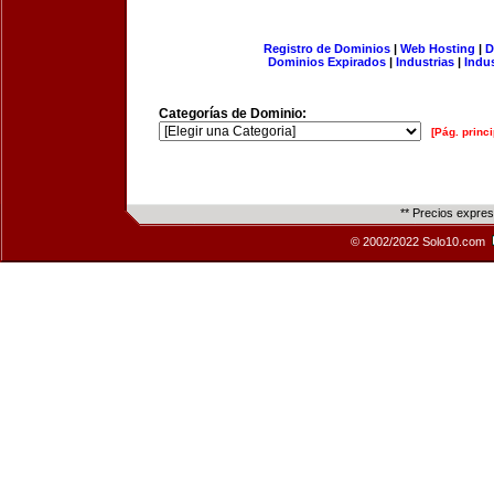
Registro de Dominios
|
Web Hosting
|
D
Dominios Expirados
|
Industrias
|
Indu
Categorías de Dominio:
[Pág. princi
** Precios expre
© 2002/2022 Solo10.com