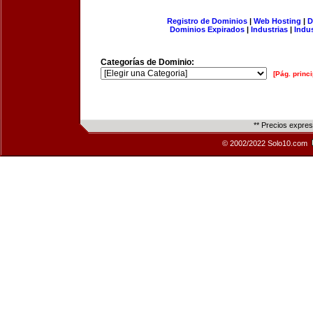
Registro de Dominios
|
Web Hosting
|
D
Dominios Expirados
|
Industrias
|
Indu
Categorías de Dominio:
[Pág. princi
** Precios expre
© 2002/2022 Solo10.com