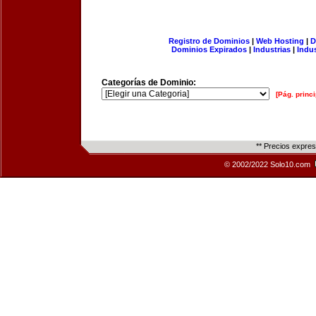
Registro de Dominios
|
Web Hosting
|
D
Dominios Expirados
|
Industrias
|
Indu
Categorías de Dominio:
[Pág. princi
** Precios expre
© 2002/2022 Solo10.com