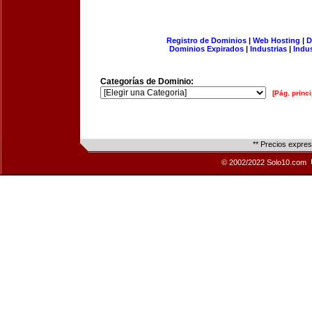
Registro de Dominios
|
Web Hosting
|
D
Dominios Expirados
|
Industrias
|
Indu
Categorías de Dominio:
[Pág. princi
** Precios expre
© 2002/2022 Solo10.com