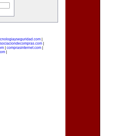
ecnologiayseguridad.com
|
sociaciondecompras.com
|
om
|
comprasinternet.com
|
com
|