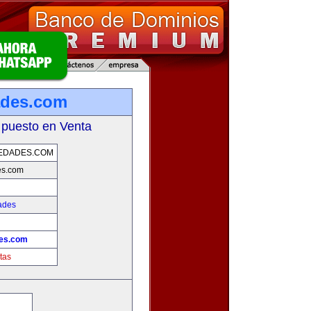
ades.com
 puesto en Venta
EDADES.COM
es.com
ades
des.com
tas