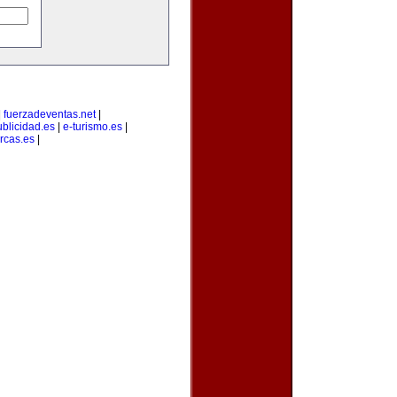
|
fuerzadeventas.net
|
blicidad.es
|
e-turismo.es
|
rcas.es
|