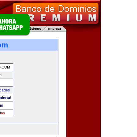
com
S.COM
m
udades
oferta!
om
tas