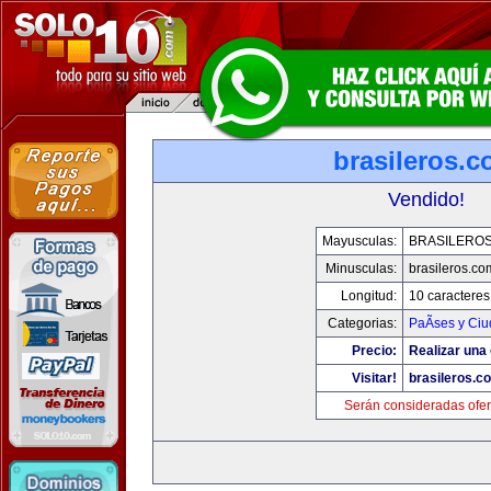
brasileros.
Vendido!
Mayusculas:
BRASILERO
Minusculas:
brasileros.co
Longitud:
10 caracteres
Categorias:
PaÃ­ses y Ci
Precio:
Realizar una 
Visitar!
brasileros.c
Serán consideradas ofer