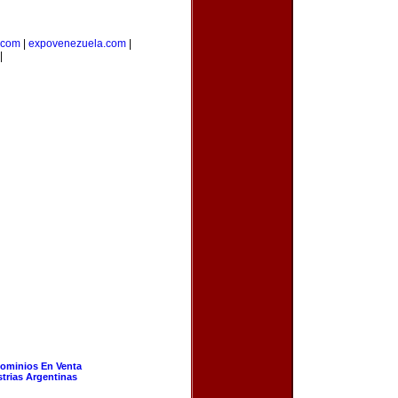
.com
|
expovenezuela.com
|
|
ominios En Venta
strias Argentinas