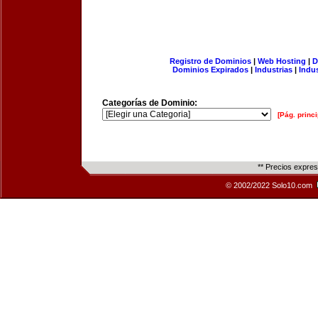
Registro de Dominios
|
Web Hosting
|
D
Dominios Expirados
|
Industrias
|
Indu
Categorías de Dominio:
[Pág. princi
** Precios expre
© 2002/2022 Solo10.com