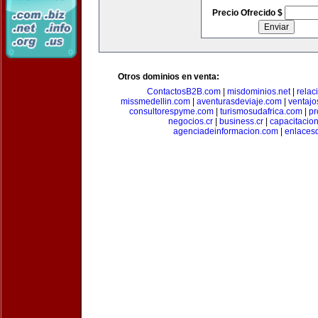
Precio Ofrecido $
Otros dominios en venta:
ContactosB2B.com
|
misdominios.net
|
rela
missmedellin.com
|
aventurasdeviaje.com
|
ventaj
consultorespyme.com
|
turismosudafrica.com
|
pr
negocios.cr
|
business.cr
|
capacitaci
agenciadeinformacion.com
|
enlaces