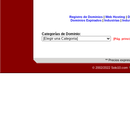
Registro de Dominios
|
Web Hosting
|
D
Dominios Expirados
|
Industrias
|
Indu
Categorías de Dominio:
[Pág. princi
** Precios expre
© 2002/2022 Solo10.com