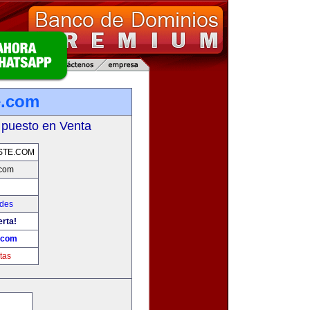
e.com
 puesto en Venta
STE.COM
.com
ades
erta!
.com
tas