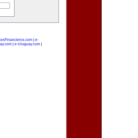
cesFinancieros.com
|
e-
ay.com
|
e-Uruguay.com
|