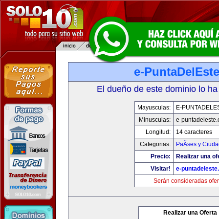
e-PuntaDelEst
El dueño de este dominio lo ha
Mayusculas:
E-PUNTADELE
Minusculas:
e-puntadeleste
Longitud:
14 caracteres
Categorias:
PaÃ­ses y Ciud
Precio:
Realizar una of
Visitar!
e-puntadeleste
Serán consideradas ofer
Realizar una Oferta