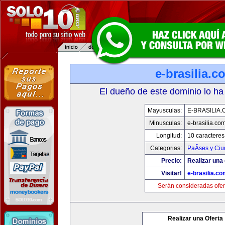
e-brasilia.c
El dueño de este dominio lo ha
Mayusculas:
E-BRASILIA
Minusculas:
e-brasilia.co
Longitud:
10 caracteres
Categorias:
PaÃ­ses y Ci
Precio:
Realizar una 
Visitar!
e-brasilia.co
Serán consideradas ofer
Realizar una Oferta