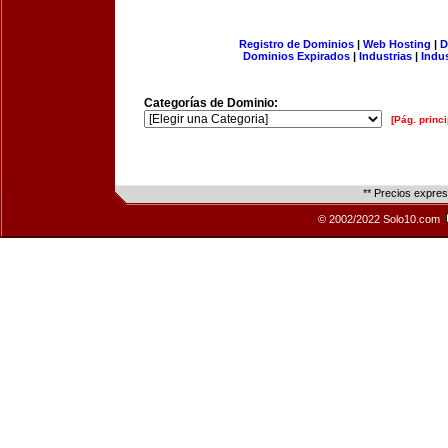
Registro de Dominios
|
Web Hosting
|
D
Dominios Expirados
|
Industrias
|
Indu
Categorías de Dominio:
[Pág. princi
** Precios expre
© 2002/2022 Solo10.com