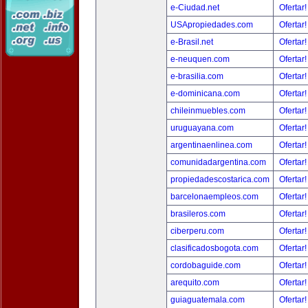
e-Ciudad.net
Ofertar
USApropiedades.com
Ofertar
e-Brasil.net
Ofertar
e-neuquen.com
Ofertar
e-brasilia.com
Ofertar
e-dominicana.com
Ofertar
chileinmuebles.com
Ofertar
uruguayana.com
Ofertar
argentinaenlinea.com
Ofertar
comunidadargentina.com
Ofertar
propiedadescostarica.com
Ofertar
barcelonaempleos.com
Ofertar
brasileros.com
Ofertar
ciberperu.com
Ofertar
clasificadosbogota.com
Ofertar
cordobaguide.com
Ofertar
arequito.com
Ofertar
guiaguatemala.com
Ofertar