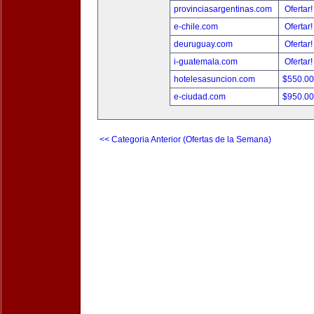
provinciasargentinas.com
Ofertar
e-chile.com
Ofertar
deuruguay.com
Ofertar
i-guatemala.com
Ofertar
hotelesasuncion.com
$550.0
e-ciudad.com
$950.0
<< Categoria Anterior (Ofertas de la Semana)